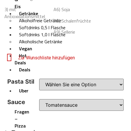
Eis
3) mit
A6) Soja
Getränke
Antioxidationsmittel
Alkoholfreie Getränke
A8) Schalenfrüchte
Softdrinks 0,5 l Flasche
A9) Sellerie
Softdrinks 1,0 l Flasche
Alkoholische Getränke
Vegan
Hot
Zur Wunschliste hinzufügen
Deals
Deals
Pizza
Pasta Stil
Börse
Über
uns
Sauce
Häufige
Fragen
–
Pizza