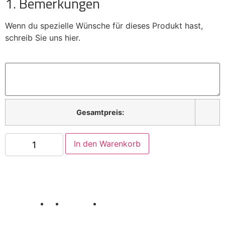
1. Bemerkungen
Point
Worms
Wenn du spezielle Wünsche für dieses Produkt hast,
schreib Sie uns hier.
X
Gesamtpreis:
In den Warenkorb
Datenschutz
AGB
Impressum
Sicherheit und Privatsphäre
Unser Treueprogramm