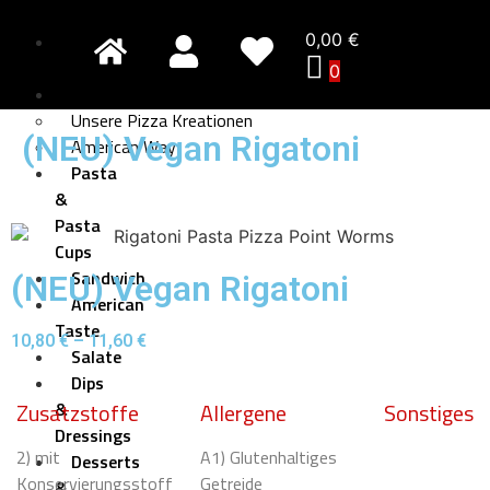
0,00
€
Pizza
Creativo
0
Pizza
Unsere Pizza Kreationen
(NEU) Vegan Rigatoni
American Way
Pasta
&
Pasta
Cups
Sandwich
(NEU) Vegan Rigatoni
American
Taste
10,80
€
–
11,60
€
Salate
Dips
&
Zusatzstoffe
Allergene
Sonstiges
Dressings
2) mit
A1) Glutenhaltiges
Desserts
Konservierungsstoff
Getreide
&