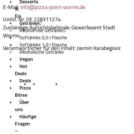
Desserts
E-Mail:
info@pizza-point-worms.de
&
Eis
UmSt. Nr. DE 228311274
Getränke
Zuständige Aufsichtsbehörde: Gewerbeamt Stadt
Alkoholfreie Getränke
Worms
Softdrinks 0,5 l Flasche
Softdrinks 1,0 l Flasche
Verantwortlicher für den Inhalt: Jasmin Karabegovic
Alkoholische Getränke
Vegan
Hot
Deals
Deals
Datenschutz
AGB
Impressum
Sicherheit und Privatsphäre
Pizza
Unser Treueprogramm
Börse
Über
uns
Häufige
Fragen
–