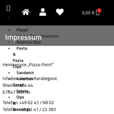
0
0,00
€
Pizza
Creativo
Pizza
Impressum
Unsere Pizza Kreationen
American Way
Pasta
&
Pasta
Heimservice „Pizza-Point“
Cups
Sandwich
Inhaber: Jasmin Karabegovic
American
Rheinstraße 44
Taste
Salate
67547 Worms
Dips
Telefon: +49 62 41 / 68 02
&
Telefax: +49 62 41 / 22 383
Dressings