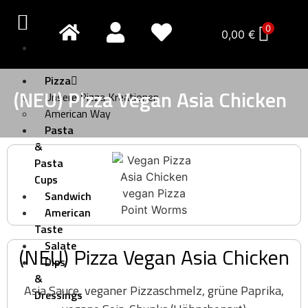
0
0,00
€
Pizza
Creativo
Pizza
(NEU) Pizza Vegan Asia Chicken
Unsere Pizza Kreationen
American Way
Pasta
&
Pasta
Cups
Sandwich
American
Taste
Salate
(NEU) Pizza Vegan Asia Chicken
Dips
&
Asia Sauce, veganer Pizzaschmelz, grüne Paprika,
Dressings