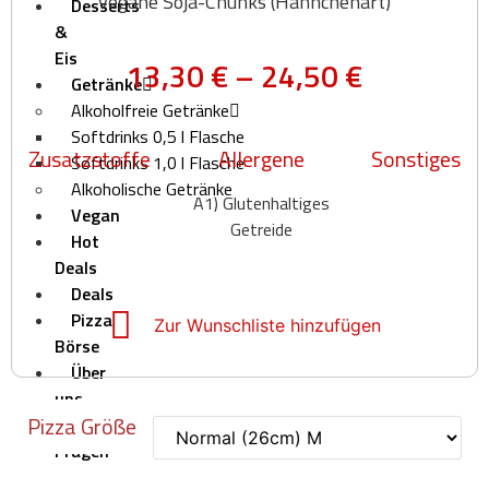
vegane Soja-Chunks (Hähnchenart)
Desserts
&
Eis
13,30
€
–
24,50
€
Getränke
Alkoholfreie Getränke
Softdrinks 0,5 l Flasche
Zusatzstoffe
Allergene
Sonstiges
Softdrinks 1,0 l Flasche
Alkoholische Getränke
A1) Glutenhaltiges
Vegan
Getreide
Hot
Deals
Deals
Pizza
Zur Wunschliste hinzufügen
Börse
Über
uns
Pizza Größe
Häufige
Fragen
–