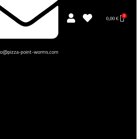
0
0,00
€
fo@pizza-point-worms.com