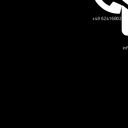
+49 62416802
in