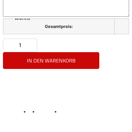
Pizza
Point
Worms
Gesamtpreis:
X
IN DEN WARENKORB
Datenschutz
AGB
Impressum
Sicherheit und Privatsphäre
Unser Treueprogramm