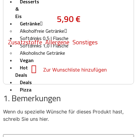
Desserts
&
5,90
€
Eis
Getränke
Alkoholfreie Getränke
Softdrinks 0,5 l Flasche
Zusatzstoffe
Allergene
Sonstiges
Softdrinks 1,0 l Flasche
Alkoholische Getränke
Vegan
Hot
Zur Wunschliste hinzufügen
Deals
Deals
Pizza
1. Bemerkungen
Börse
Über
uns
Wenn du spezielle Wünsche für dieses Produkt hast,
Häufige
schreib Sie uns hier.
Fragen
–