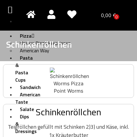
0,00
€
0
Pizza
Creativo
Pizza
Schinkenröllchen
Unsere Pizza Kreationen
American Way
Pasta
&
Pasta
Cups
Sandwich
American
Taste
Schinkenröllchen
Salate
Dips
&
Teigröllchen gefüllt mit Schinken 2)3) und Käse, inkl.
Dressings
1x Kräuterbutter