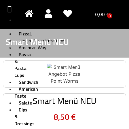
0,00
€
0
Pizza
Creativo
Pizza
Smart Menü NEU
Unsere Pizza Kreationen
American Way
Pasta
&
Pasta
Cups
Sandwich
American
Taste
Smart Menü NEU
Salate
Dips
8,50
€
&
Dressings