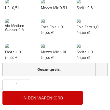
Lift 0,5 l
Mezzo Mix 0,5 l
Sprite 0,5 l
Vio Medium
Coca Cola 1,0l
Cola Zero 1,0l
Wasser 0,5 l
(
+
1,00
€
)
(
+
1,00
€
)
Fanta 1,0l
Mezzo Mix 1,0l
Sprite 1,0l
(
+
1,00
€
)
(
+
1,00
€
)
(
+
1,00
€
)
Gesamtpreis:
IN DEN WARENKORB