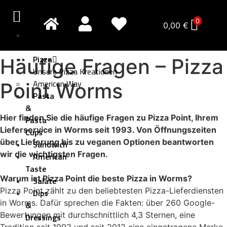
0
0,00
€
Pizza
Creativo
Pizza
Häufige Fragen – Pizza
Unsere Pizza Kreationen
American Way
Point Worms
Pasta
&
Hier finden Sie die häufige Fragen zu Pizza Point, Ihrem
Pasta
Lieferservice in Worms seit 1993. Von Öffnungszeiten
Cups
über Lieferung bis zu veganen Optionen beantworten
Sandwich
wir die wichtigsten Fragen.
American
Taste
Warum ist Pizza Point die beste Pizza in Worms?
Salate
Pizza Point zählt zu den beliebtesten Pizza-Lieferdiensten
Dips
in Worms. Dafür sprechen die Fakten: über 260 Google-
&
Bewertungen mit durchschnittlich 4,3 Sternen, eine
Dressings