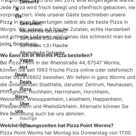
Tradition seit 1993 und seit 2012 eine eingetragene Marke.
Desserts
Jede Pizza wird frisch belegt und ofenfrisch gebacken, nie
&
vorproduziert. Viele unserer Gäste beschreiben unsere
Eis
Pizza in ihren Bewertungen selbst als die beste Pizza in
Getränke
Worms. Wir setzen auf frische Zutaten, echte Handarbeit
Alkoholfreie Getränke
und schnelle Lieferung, und genau das schmeckt man bei
Softdrinks 0,5 l Flasche
jeder Bestellung.
Softdrinks 1,0 l Flasche
Alkoholische Getränke
Wo kann ich in Worms Pizza bestellen?
Vegan
Bei Pizza Point in der Rheinstraße 44, 67547 Worms,
Hot
können Sie seit 1993 frische Pizza online oder telefonisch
Deals
unter 06241/6802 bestellen. Wir liefern in ganz Worms und
Deals
die umliegenden Stadtteile, darunter Zentrum, Neuhausen,
Pizza
Pfiffligheim, Hochheim, Herrnsheim, Horchheim,
Börse
Weinsheim, Wiesoppenheim, Leiselheim, Heppenheim,
Über
Pfeddersheim und Rheindürkheim. Alternativ können Sie
uns
Ihre Bestellung auch bei uns abholen.
Häufige
Fragen
Welche Öffnungszeiten hat Pizza Point Worms?
–
Pizza Point Worms hat Montag bis Donnerstag von 17:00