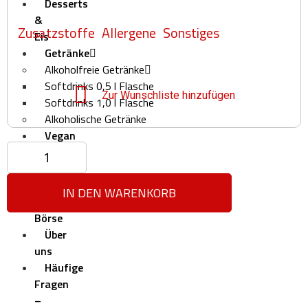
Desserts
&
Zusatzstoffe
Allergene
Sonstiges
Eis
Getränke
Alkoholfreie Getränke
Softdrinks 0,5 l Flasche
Zur Wunschliste hinzufügen
Softdrinks 1,0 l Flasche
Alkoholische Getränke
Vegan
Hot
Deals
Deals
IN DEN WARENKORB
Pizza
Börse
Über
uns
Häufige
Fragen
–