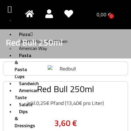
0,00
€
0
Pizza
Creativo
Pizza
Red Bull 250ml
Unsere Pizza Kreationen
American Way
Pasta
&
Pasta
Cups
Sandwich
Red Bull 250ml
American
Taste
inkl.0,25€ Pfand (13,40€ pro Liter)
Salate
Dips
&
3,60
€
Dressings