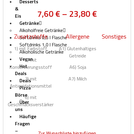
Desserts
&
7,60
€
–
23,80
€
Eis
Getränke
Alkoholfreie Getränke
Zusatzstoffe
Allergene
Sonstiges
Softdrinks 0,5 l Flasche
Softdrinks 1,0 l Flasche
1) mit Farbstoff
A1) Glutenhaltiges
Alkoholische Getränke
Getreide
Vegan
2) mit
Hot
Konservierungsstoff
A6) Soja
Deals
3) mit
A7) Milch
Deals
Antioxidationsmittel
Pizza
Börse
6) mit
Über
Geschmacksverstärker
uns
Häufige
Fragen
–
Zur Wunschliste hinzufügen