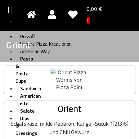
0,00
€
0
Pizza
Creativo
Pizza
Orient
Unsere Pizza Kreationen
American Way
Pasta
&
Pasta
Cups
Sandwich
American
Taste
Orient
Salate
Dips
Schafskäse, milde Peperoni,Kangal-Sucuk 1)2)3)6)
&
und Chili Gewürz
Dressings