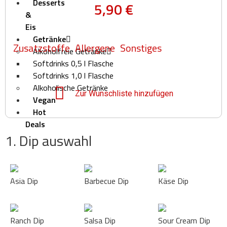
Desserts
5,90
€
&
Eis
Getränke
Zusatzstoffe
Allergene
Sonstiges
Alkoholfreie Getränke
Softdrinks 0,5 l Flasche
Softdrinks 1,0 l Flasche
Alkoholische Getränke
Zur Wunschliste hinzufügen
Vegan
Hot
Deals
1. Dip auswahl
Deals
Pizza
Börse
Über
Asia Dip
Barbecue Dip
Käse Dip
uns
Häufige
Fragen
Ranch Dip
Salsa Dip
Sour Cream Dip
–