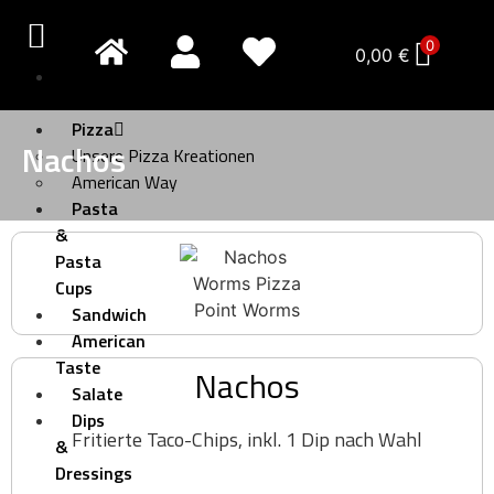
0
0,00
€
Pizza
Creativo
Pizza
Nachos
Unsere Pizza Kreationen
American Way
Pasta
&
Pasta
Cups
Sandwich
American
Taste
Nachos
Salate
Dips
Fritierte Taco-Chips, inkl. 1 Dip nach Wahl
&
Dressings