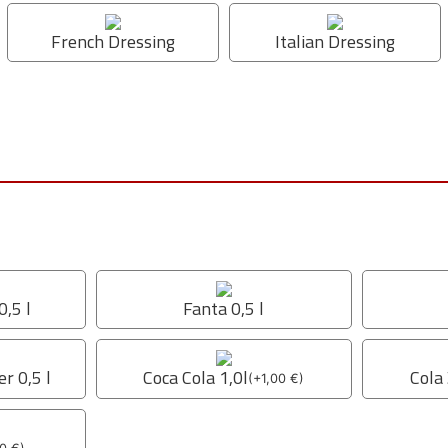
French Dressing
Italian Dressing
0,5 l
Fanta 0,5 l
r 0,5 l
Coca Cola 1,0l
Cola 
(
+
1,00
€
)