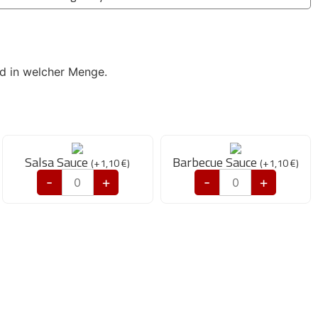
nd in welcher Menge.
Salsa Sauce
Barbecue Sauce
(
+
1,10
€
)
(
+
1,10
€
)
-
+
-
+