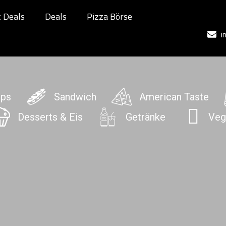
 Deals
Deals
Pizza Börse
i
ups
Sandwich
American Taste
Desserts & Eis
Getränke
Veg