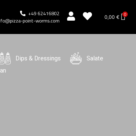
+49 62416802
0
0,00
€
nfo@pizza-point-worms.com
Dips & Dressings
Salate
an