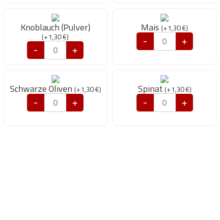
Knoblauch (Pulver)
Mais
(
+
1,30
€
)
(
+
1,30
€
)
-
+
-
+
Schwarze Oliven
Spinat
(
+
1,30
€
)
(
+
1,30
€
)
-
+
-
+