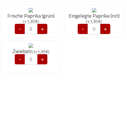
Frische Paprika (grün)
Eingelegte Paprika (rot)
(
+
1,30
€
)
(
+
1,30
€
)
-
+
-
+
Zwiebeln
(
+
1,30
€
)
-
+