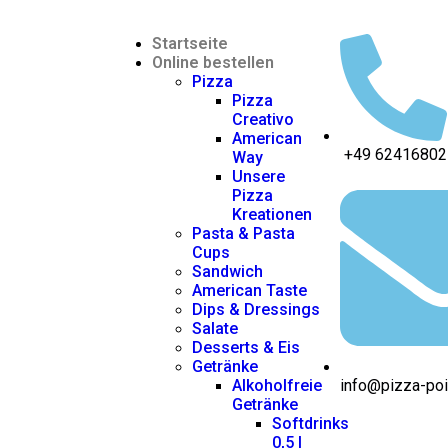
Startseite
Online bestellen
Pizza
Pizza
Creativo
American
+49 62416802
Way
Unsere
Pizza
Kreationen
Pasta & Pasta
Cups
Sandwich
American Taste
Dips & Dressings
Salate
Desserts & Eis
Getränke
Alkoholfreie
info@pizza-po
Getränke
Softdrinks
0,5 l