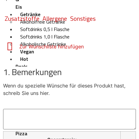
Eis
Getränke
Zusatzstoffe
Allergene
Sonstiges
Alkoholfreie Getränke
Softdrinks 0,5 l Flasche
Softdrinks 1,0 l Flasche
Alkoholische Getränke
Zur Wunschliste hinzufügen
Vegan
Hot
Deals
1. Bemerkungen
Deals
Pizza
Wenn du spezielle Wünsche für dieses Produkt hast,
Börse
schreib Sie uns hier.
Über
uns
Häufige
Fragen
–
Pizza