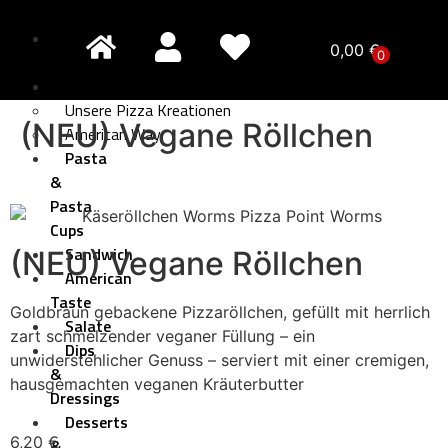
Pizza
0,00
€
0
Creativo
Pizza
Unsere Pizza Kreationen
(NEU) Vegane Röllchen
American Way
Pasta
&
Pasta
Cups
Sandwich
(NEU) Vegane Röllchen
American
Taste
Goldbraun gebackene Pizzaröllchen, gefüllt mit herrlich
Salate
zart schmelzender veganer Füllung – ein
Dips
unwiderstehlicher Genuss – serviert mit einer cremigen,
&
hausgemachten veganen Kräuterbutter
Dressings
Desserts
6,20
€
&