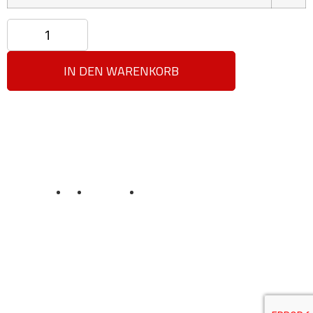
IN DEN WARENKORB
Datenschutz
AGB
Impressum
Sicherheit und Privatsphäre
Unser Treueprogramm