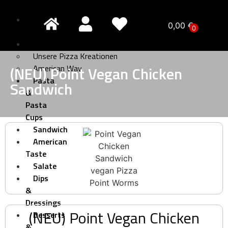
Pizza
0,00
€
0
Creativo
Pizza
Unsere Pizza Kreationen
(NEU) Point Vegan Chicken
American Way
Pasta
Sandwich
&
Pasta
Cups
Sandwich
American
Taste
Salate
Dips
&
Dressings
(NEU) Point Vegan Chicken
Desserts
&