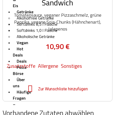
Sandwich
Eis
Getränke
Tomatensauce, veganer Pizzaschmelz, grüne
Alkoholfreie Getränke
Paprika, vegane Soja-Chunks (Hähnchenart),
Softdrinks 0,5 l Flasche
Jalapenos
Softdrinks 1,0 l Flasche
Alkoholische Getränke
Vegan
10,90
€
Hot
Deals
Deals
Zusatzstoffe
Allergene
Sonstiges
Pizza
Börse
Über
uns
Zur Wunschliste hinzufügen
Häufige
Fragen
–
Vorhandene Zutaten abwählen
Pizza