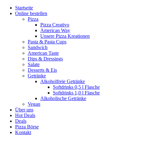
Zum
Startseite
Inhalt
Online bestellen
springen
Pizza
Pizza Creativo
American Way
Unsere Pizza Kreationen
Pasta & Pasta Cups
Sandwich
American Taste
Dips & Dressings
Salate
Desserts & Eis
Getränke
Alkoholfreie Getränke
Softdrinks 0,5 l Flasche
Softdrinks 1,0 l Flasche
Alkoholische Getränke
Vegan
Über uns
Hot Deals
Deals
Pizza Börse
Kontakt