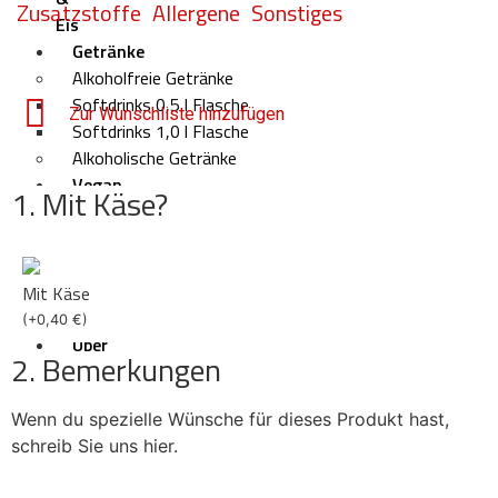
Zusatzstoffe
Allergene
Sonstiges
Eis
Getränke
Alkoholfreie Getränke
Softdrinks 0,5 l Flasche
Zur Wunschliste hinzufügen
Softdrinks 1,0 l Flasche
Alkoholische Getränke
Vegan
1. Mit Käse?
Hot
Deals
Deals
Pizza
Mit Käse
Börse
(
+
0,40
€
)
Über
2. Bemerkungen
uns
Häufige
Wenn du spezielle Wünsche für dieses Produkt hast,
Fragen
schreib Sie uns hier.
–
Pizza