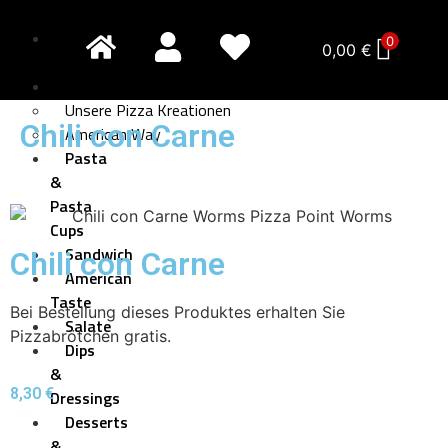
Pizza
0
0,00
€
Creativo
Pizza
Unsere Pizza Kreationen
Chili con Carne
American Way
Pasta
&
Pasta
Cups
Sandwich
Chili con Carne
American
Taste
Bei Bestellung dieses Produktes erhalten Sie
Salate
Pizzabrötchen gratis.
Dips
&
8,30
€
Dressings
Desserts
&